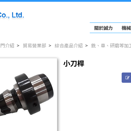
關於誠力
機械
部門介紹
貿易營業部
綜合產品介紹
銑、車、研磨等加
小刀桿